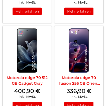
inkl. MwSt.
inkl. MwSt.
Mehr erfahren
Mehr erfahren
Motorola edge 70 512
Motorola edge 70
GB Gadget Gray
fusion 256 GB Orient
Blue
400,90
€
336,90
€
inkl. MwSt.
inkl. MwSt.
Mehr erfahren
Mehr erfahren