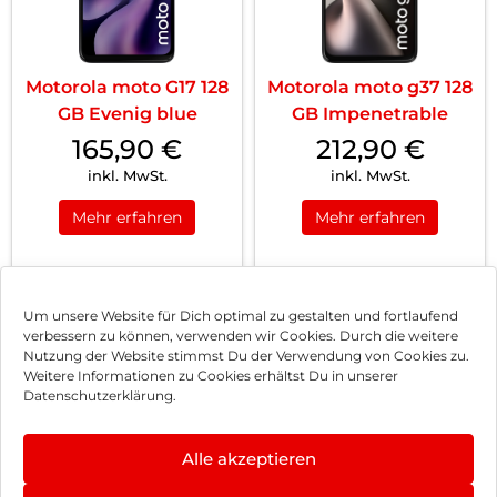
Motorola moto G17 128
Motorola moto g37 128
GB Evenig blue
GB Impenetrable
165,90
€
212,90
€
inkl. MwSt.
inkl. MwSt.
Mehr erfahren
Mehr erfahren
1
2
3
4
Nächste
Um unsere Website für Dich optimal zu gestalten und fortlaufend
verbessern zu können, verwenden wir Cookies. Durch die weitere
Nutzung der Website stimmst Du der Verwendung von Cookies zu.
Impressum
Weitere Informationen zu Cookies erhältst Du in unserer
Datenschutzerklärung.
AGB
Datenschutz
Alle akzeptieren
Können wir Dir behilflich sein?