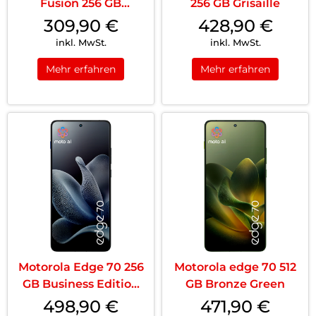
Fusion 256 GB
256 GB Grisaille
Amazonite
309,90
€
428,90
€
inkl. MwSt.
inkl. MwSt.
Mehr erfahren
Mehr erfahren
Motorola Edge 70 256
Motorola edge 70 512
GB Business Edition
GB Bronze Green
Gadget Gr...
498,90
€
471,90
€