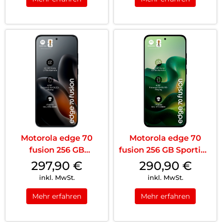
Motorola edge 70
Motorola edge 70
fusion 256 GB
fusion 256 GB Sporting
Silhouette
Green
297,90
€
290,90
€
inkl. MwSt.
inkl. MwSt.
Mehr erfahren
Mehr erfahren