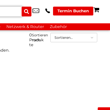
Termin Buchen
e
Netzwerk & Router
Zubehör
0
Sortieren
Produk
nach
te
nden.