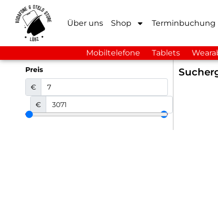
Über uns
Shop
Terminbuchung
Mobiltelefone
Tablets
Weara
Preis
Sucherg
€
€