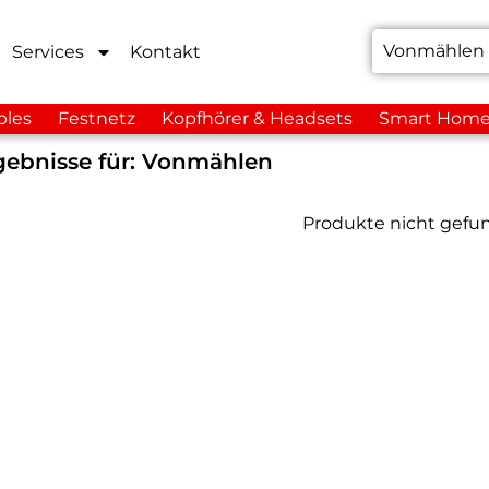
Services
Kontakt
bles
Festnetz
Kopfhörer & Headsets
Smart Hom
ebnisse für:
Vonmählen
Produkte nicht gefu