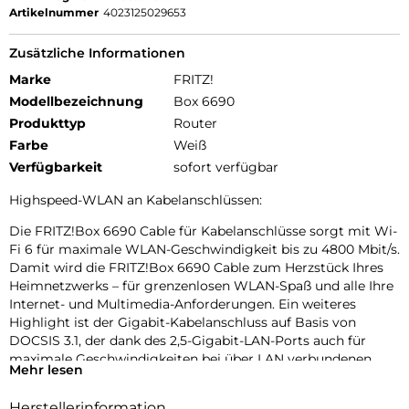
Artikelnummer
4023125029653
Zusätzliche Informationen
Marke
FRITZ!
Modellbezeichnung
Box 6690
Produkttyp
Router
Farbe
Weiß
Verfügbarkeit
sofort verfügbar
Highspeed-WLAN an Kabelanschlüssen:
Die FRITZ!Box 6690 Cable für Kabelanschlüsse sorgt mit Wi-
Fi 6 für maximale WLAN-Geschwindigkeit bis zu 4800 Mbit/s.
Damit wird die FRITZ!Box 6690 Cable zum Herzstück Ihres
Heimnetzwerks – für grenzenlosen WLAN-Spaß und alle Ihre
Internet- und Multimedia-Anforderungen. Ein weiteres
Highlight ist der Gigabit-Kabelanschluss auf Basis von
DOCSIS 3.1, der dank des 2,5-Gigabit-LAN-Ports auch für
maximale Geschwindigkeiten bei über LAN verbundenen
Mehr lesen
Geräten sorgt.
Herstellerinformation
Wi-Fi 6 – schnelleres WLAN für jede Situation: