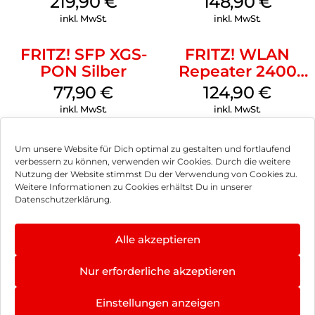
219,90
€
148,90
€
vor unbefugtem Zugriff geschützt.
inkl. MwSt.
inkl. MwSt.
FRITZ!OS – der Mastermind des Heimnetzwerks:
FRITZ! SFP XGS-
FRITZ! WLAN
FRITZ!OS ist das Betriebssystem Ihrer FRITZ!Box. In der
PON Silber
Repeater 2400
browserbasierten Oberfläche können Sie nicht nur Netzwerk-
Weiß
und Telefoniefunktionen verwalten, sondern erhalten auch
77,90
€
124,90
€
regelmäßig neue Funktionen durch kostenlose Updates.
inkl. MwSt.
inkl. MwSt.
Doch das ist noch nicht alles:
Um unsere Website für Dich optimal zu gestalten und fortlaufend
Nutzen Sie die praktischen FRITZ!Apps, um auch unterwegs
verbessern zu können, verwenden wir Cookies. Durch die weitere
mit dem Smartphone auf Ihre Daten zuzugreifen, im
Nutzung der Website stimmst Du der Verwendung von Cookies zu.
Heimnetz zu telefonieren und vieles mehr. FRITZ!Apps sind
Impressum
Weitere Informationen zu Cookies erhältst Du in unserer
ebenso wie die Updates kostenlos.
Datenschutzerklärung.
AGB
Datenschutz
Alle akzeptieren
Vertrag widerrufen
Nur erforderliche akzeptieren
Hinweis zur Batterieentsorgung
Einstellungen anzeigen