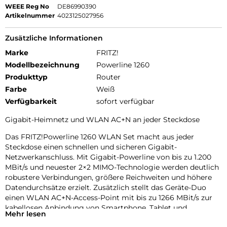
WEEE Reg No
DE86990390
Artikelnummer
4023125027956
Zusätzliche Informationen
Marke
FRITZ!
Modellbezeichnung
Powerline 1260
Produkttyp
Router
Farbe
Weiß
Verfügbarkeit
sofort verfügbar
Gigabit-Heimnetz und WLAN AC+N an jeder Steckdose
Das FRITZ!Powerline 1260 WLAN Set macht aus jeder
Steckdose einen schnellen und sicheren Gigabit-
Netzwerkanschluss. Mit Gigabit-Powerline von bis zu 1.200
MBit/s und neuester 2×2 MIMO-Technologie werden deutlich
robustere Verbindungen, größere Reichweiten und höhere
Datendurchsätze erzielt. Zusätzlich stellt das Geräte-Duo
einen WLAN AC+N-Access-Point mit bis zu 1266 MBit/s zur
kabellosen Anbindung von Smartphone, Tablet und
Mehr lesen
Notebook ans Heimnetz. So ermöglicht das Set Breitband-