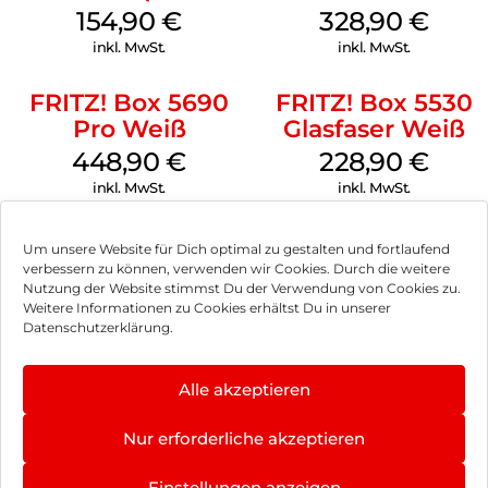
Tarifvermarktung)
154,90
€
328,90
€
Weiß
inkl. MwSt.
inkl. MwSt.
FRITZ! Box 5690
FRITZ! Box 5530
Pro Weiß
Glasfaser Weiß
448,90
€
228,90
€
inkl. MwSt.
inkl. MwSt.
Um unsere Website für Dich optimal zu gestalten und fortlaufend
verbessern zu können, verwenden wir Cookies. Durch die weitere
Nutzung der Website stimmst Du der Verwendung von Cookies zu.
Impressum
Weitere Informationen zu Cookies erhältst Du in unserer
Datenschutzerklärung.
AGB
Datenschutz
Alle akzeptieren
Vertrag widerrufen
Nur erforderliche akzeptieren
Hinweis zur Batterieentsorgung
Einstellungen anzeigen