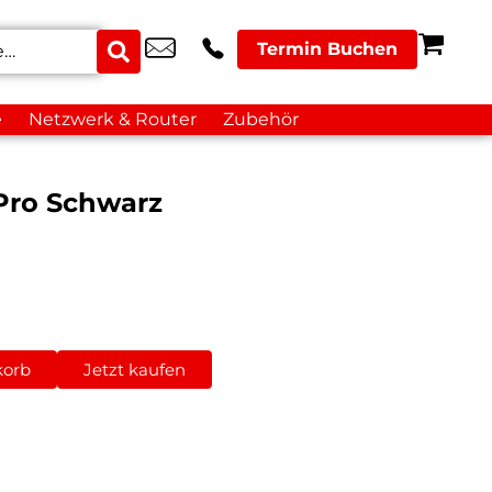
Termin Buchen
e
Netzwerk & Router
Zubehör
Pro Schwarz
korb
Jetzt kaufen