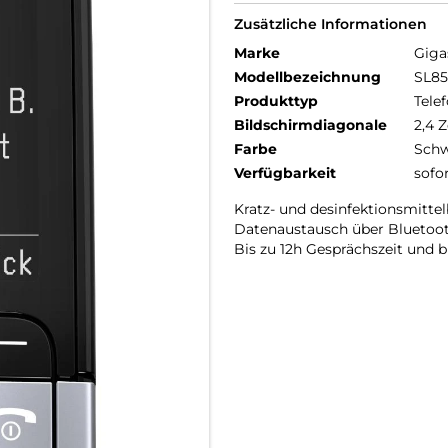
Zusätzliche Informationen
Marke
Giga
Modellbezeichnung
SL85
Produkttyp
Telef
Bildschirmdiagonale
2,4 Z
Farbe
Schw
Verfügbarkeit
sofo
Kratz- und desinfektionsmitte
Datenaustausch über Bluetoo
Bis zu 12h Gesprächszeit und b