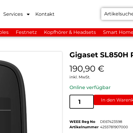
Services
Kontakt
bles
Festnetz
Kopfhörer & Headsets
Smart Hom
Gigaset SL850H 
190,90
€
inkl. MwSt.
Online verfügbar
In den Waren
WEEE Reg No
DE67423598
Artikelnummer
4255781907000