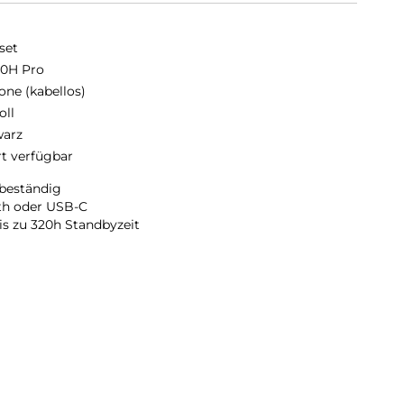
set
0H Pro
one (kabellos)
oll
arz
rt verfügbar
lbeständig
th oder USB-C
is zu 320h Standbyzeit