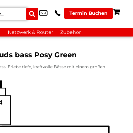
Termin Buchen
e
Netzwerk & Router
Zubehör
uds bass Posy Green
s. Erlebe tiefe, kraftvolle Bässe mit einem großen