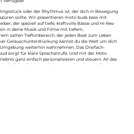
rt verfügbar
lingsstück oder der Rhythmus ist, der dich in Bewegung
 spüren sollte. Wir präsentieren moto buds bass mit
er, der speziell auf tiefe, kraftvolle Bässe und Hi-Res-
in in deine Musik und Filme mit tiefem,
nem satten Tieftonbereich, der jeden Beat zum Leben
iver Geräuschunterdrückung kannst du die Welt um dich
 Umgebung weiterhin wahrnehmen. Das Dreifach-
ud sorgt für klare Sprachanrufe. Und mit der Moto
ebnis ganz einfach personalisieren und steuern. All das
lzeit, Schnellladen und ein wasserabweisendes Design.
n erwacht mit moto buds bass.
9