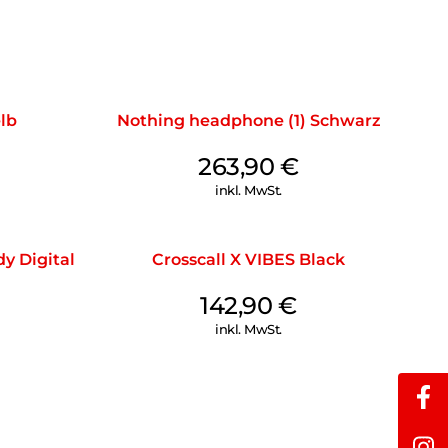
elb
Nothing headphone (1) Schwarz
263,90
€
inkl. MwSt.
y Digital
Crosscall X VIBES Black
142,90
€
inkl. MwSt.