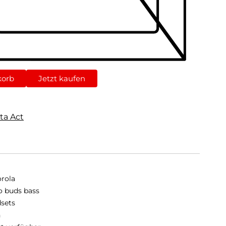
korb
Jetzt kaufen
ta Act
rola
 buds bass
sets
n