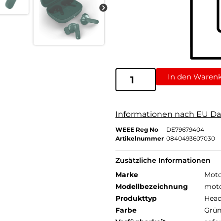
In den Waren
Informationen nach EU Da
WEEE Reg No
DE79679404
Artikelnummer
0840493607030
Zusätzliche Informationen
Marke
Moto
Modellbezeichnung
moto
Produkttyp
Head
Farbe
Grü