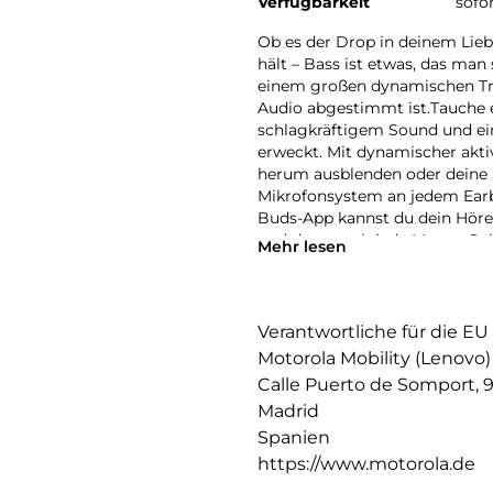
Verfügbarkeit
sofo
Ob es der Drop in deinem Lieb
hält – Bass ist etwas, das man
einem großen dynamischen Treib
Audio abgestimmt ist.Tauche e
schlagkräftigem Sound und ei
erweckt. Mit dynamischer akt
herum ausblenden oder deine
Mikrofonsystem an jedem Earb
Buds-App kannst du dein Hörerl
und dazu noch jede Menge Spie
Mehr lesen
Fühle, wie der Beat zum Lebe
Verantwortliche für die EU
Motorola Mobility (Lenovo)
Calle Puerto de Somport, 
Madrid
Spanien
https://www.motorola.de