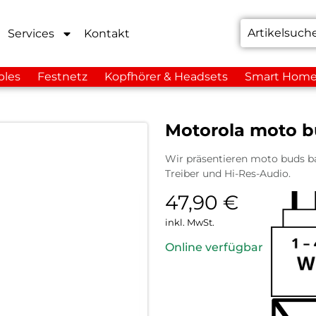
Services
Kontakt
bles
Festnetz
Kopfhörer & Headsets
Smart Hom
Motorola moto b
Wir präsentieren moto buds bas
Treiber und Hi-Res-Audio.
47,90
€
inkl. MwSt.
Online verfügbar