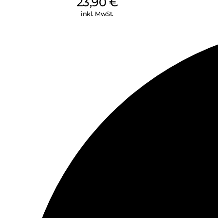
23,90
€
inkl. MwSt.