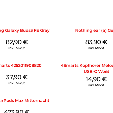
g Galaxy Buds3 FE Gray
Nothing ear (a) G
82,90
€
83,90
€
inkl. MwSt.
inkl. MwSt.
arts 4252011908820
4Smarts Kopfhörer Melod
USB-C Weiß
37,90
€
14,90
€
inkl. MwSt.
inkl. MwSt.
irPods Max Mitternacht
473,90
€