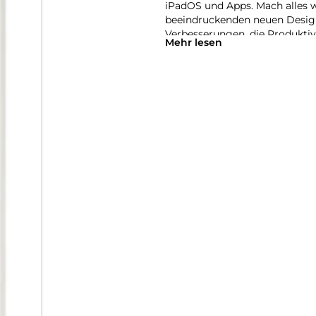
iPadOS und Apps. Mach alles 
beeindruckenden neuen Desig
Verbesserungen, die Produktivi
Mehr lesen
überarbeitetes, intuitives Fen
als je zuvor. Du kannst Pro A
Projekte jeder Größe erledigen
Apple Intelligence. Einfach hil
Intelligence entwickelt, deinem
auszudrücken und Dinge mühelo
die Sicherheit, dass niemand a
Mit Apple Intelligence kannst 
Verwandle mit dem Feature Bil
erstelle mit Image Playground
Beschreibungen, Ideen oder s
Schreibtools helfen dir, gena
auf ein neues Level zu bringe
zusammenfassen, deine Texte K
umschreiben, bis der Ton perfe
Mit dem Bereinigen Tool in der
Fotos stört. Apple Intelligence