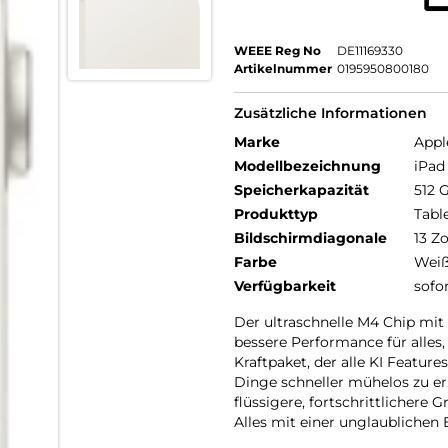
WEEE Reg No
DE11169330
Artikelnummer
0195950800180
Zusätzliche Informationen
Marke
Appl
Modellbezeichnung
iPad 
Speicherkapazität
512 
Produkttyp
Tabl
Bildschirmdiagonale
13 Zo
Farbe
Wei
Verfügbarkeit
sofo
Der ultraschnelle M4 Chip m
bessere Performance für alles,
Kraftpaket, der alle KI Featur
Dinge schneller mühelos zu er
flüssigere, fortschrittlichere 
Alles mit einer unglaublichen E