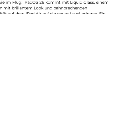
wie im Flug: iPadOS 26 kommt mit Liquid Glass, einem
n mit brillantem Look und bahnbrechenden
tät auf dem iPad Air auf ein neues Level bringen. Ein
stersystem gibt dir mehr Möglichkeiten und Flexibilität
pps nutzen, anspruchsvolle Games spielen und kreative
 – ganz natürlich per Touch.
freich. Jeden Tag: Das iPad Air wurde für Apple
 ganz persönlichen KI System. Es hilft dir dabei, dich
s zu erledigen. Revolutionärer Datenschutz gibt dir
uf deine Daten zugreifen kann − auch nicht Apple.
du dich auf beeindruckende Art visuell ausdrücken.
dkreation grobe Skizzen in passende Bilder. Oder
 ganz neue Bilder, basierend auf deinen
ogar Personen aus deiner Fotomediathek.
u die richtigen Worte zu finden und deine Kommunikation
n. Lass mit nur einem Fingertipp ausgewählten Text
orrektur lesen oder in unterschiedliche Versionen
kt passt.
 Fotos App entfernst du einfach das, was dich in deinen
 identifiziert Hintergrundobjekte, die du mit einem