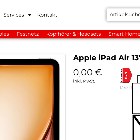
Services
Kontakt
bles
Festnetz
Kopfhörer & Headsets
Smart Hom
Apple iPad Air 13
0,00
€
inkl. MwSt.
Produkt