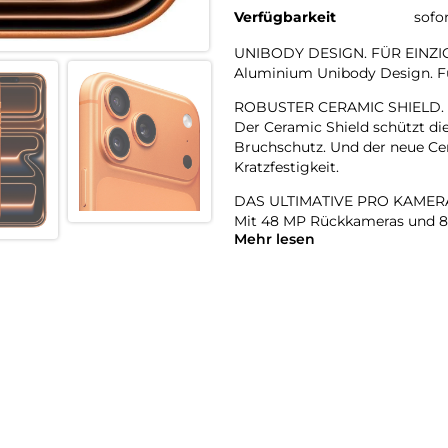
Verfügbarkeit
sofo
UNIBODY DESIGN. FÜR EINZI
Aluminium Unibody Design. Für
ROBUSTER CERAMIC SHIELD.
Der Ceramic Shield schützt di
Bruchschutz. Und der neue Cer
Kratzfestigkeit.
DAS ULTIMATIVE PRO KAMER
Mit 48 MP Rückkameras und 8x
Mehr lesen
Zoombereich, den es je bei ein
Hosentasche.
18MP CENTER STAGE FRONT
Flexible Bildausschnitte. Sma
Front- und Rückkamera und m
A19 PRO CHIP. DAMPFGEKÜHL
Der A19 Pro ist der leistungsst
Prozent höheren gleichbleibe
DIE BESTE BATTERIELAUFZEI