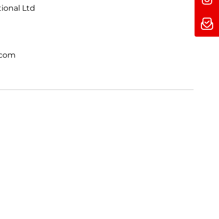
tional Ltd
 völlig neuem Level. Direkt integriert.
.com