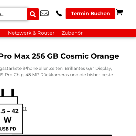
Termin Buchen
e
Netzwerk & Router
Zubehör
 Pro Max 256 GB Cosmic Orange
sstärkste iPhone aller Zeiten. Brillantes 6,9″ Display,
9 Pro Chip, 48 MP Rückkameras und die bisher beste
datenblatt