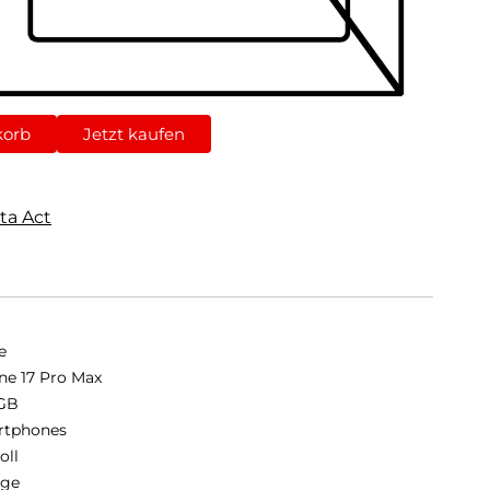
korb
Jetzt kaufen
ta Act
e
ne 17 Pro Max
GB
rtphones
oll
nge