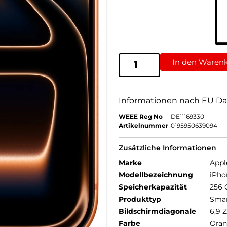
In den Waren
Informationen nach EU Da
WEEE Reg No
DE11169330
Artikelnummer
0195950639094
Zusätzliche Informationen
Marke
Appl
Modellbezeichnung
iPho
Speicherkapazität
256 
Produkttyp
Sma
Bildschirmdiagonale
6,9 Z
Farbe
Ora