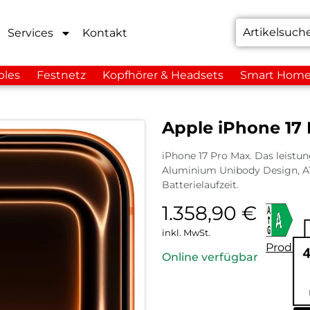
Services
Kontakt
bles
Festnetz
Kopfhörer & Headsets
Smart Hom
Apple iPhone 17
iPhone 17 Pro Max. Das leistung
Aluminium Unibody Design, A1
Batterielaufzeit.
1.358,90
€
inkl. MwSt.
Produkt
Online verfügbar