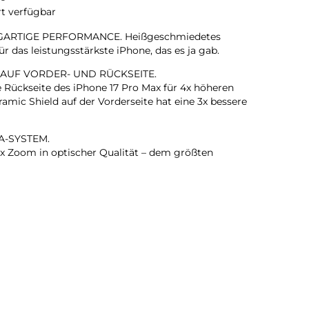
rt verfügbar
GARTIGE PERFORMANCE. Heißgeschmiedetes
 das leistungsstärkste iPhone, das es ja gab.
 AUF VORDER- UND RÜCKSEITE.
e Rückseite des iPhone 17 Pro Max für 4x höheren
amic Shield auf der Vorderseite hat eine 3x bessere
A-SYSTEM.
 Zoom in optischer Qualität – dem größten
em iPhone gab. Das ist wie 8 Pro Objektive in deiner
KAMERA.
rte Gruppenselfies, Videos mit doppelter Aufnahme von
ehr.
T. BLITZSCHNELL.
ärkste iPhone Chip, den es je gab, mit einer bis zu 40
nden Performance.
T IN EINEM IPHONE