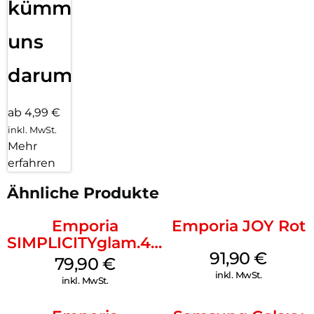
kümmern
uns
darum!
ab 4,99 €
inkl. MwSt.
Mehr
erfahren
Ähnliche Produkte
Emporia
Emporia JOY Rot
SIMPLICITYglam.4G
91,90
€
Schwarz
79,90
€
inkl. MwSt.
inkl. MwSt.