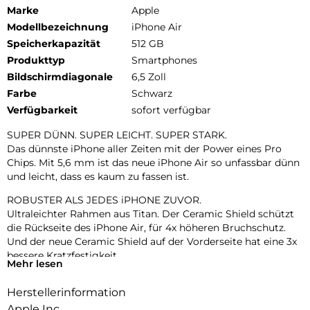
Marke
Apple
Modellbezeichnung
iPhone Air
Speicherkapazität
512 GB
Produkttyp
Smartphones
Bildschirmdiagonale
6,5 Zoll
Farbe
Schwarz
Verfügbarkeit
sofort verfügbar
SUPER DÜNN. SUPER LEICHT. SUPER STARK.
Das dünnste iPhone aller Zeiten mit der Power eines Pro
Chips. Mit 5,6 mm ist das neue iPhone Air so unfassbar dünn
und leicht, dass es kaum zu fassen ist.
ROBUSTER ALS JEDES iPHONE ZUVOR.
Ultraleichter Rahmen aus Titan. Der Ceramic Shield schützt
die Rückseite des iPhone Air, für 4x höheren Bruchschutz.
Und der neue Ceramic Shield auf der Vorderseite hat eine 3x
bessere Kratzfestigkeit.
Mehr lesen
ZWEI FORTSCHRITTLICHE KAMERAS IN EINER.
Herstellerinformation
48 MP Fusion Kamera-System mit 2x Zoom in optischer
Qualität. Mach einfach perfekte Aufnahmen – direkt von dort,
Apple Inc.