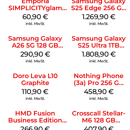
Emporia
Samsung Galaxy
SIMPLICITYglam
S25 Edge 256 GB
Weiss
Titanium Silver
60,90
€
1.269,90
€
inkl. MwSt.
inkl. MwSt.
Samsung Galaxy
Samsung Galaxy
A26 5G 128 GB
S25 Ultra 1TB
White
Titanium Black
290,90
€
1.808,90
€
inkl. MwSt.
inkl. MwSt.
Doro Leva L10
Nothing Phone
Graphite
(3a) Pro 256 GB
Grey
110,90
€
458,90
€
inkl. MwSt.
inkl. MwSt.
HMD Fusion
Crosscall Stellar-
Business Edition
M6 128 GB
256 GB Grey
Schwarz
266,90
€
407,90
€