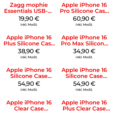
Zagg mophie
Apple iPhone 16
Essentials USB-C-
Pro Silicone Case
20W Charger PD
MagSafe Stone
19,90
€
60,90
€
Weiß
Gray
inkl. MwSt.
inkl. MwSt.
Apple iPhone 16
Apple iPhone 16
Plus Silicone Case
Pro Max Silicone
MagSafe Denim
Case MagSafe
38,90
€
34,90
€
Denim
inkl. MwSt.
inkl. MwSt.
Apple iPhone 16
Apple iPhone 16
Silicone Case
Silicone Case
MagSafe Black
MagSafe Lake
54,90
€
54,90
€
Green
inkl. MwSt.
inkl. MwSt.
Apple iPhone 16
Apple iPhone 16
Clear Case
Plus Clear Case