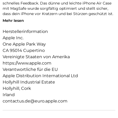
schnelles Feedback. Das dünne und leichte iPhone Air Case
mit MagSafe wurde sorgfältig optimiert und stellt sicher,
dass dein iPhone vor Kratzern und bei Stürzen geschützt ist.
Mehr lesen
Das Case funktioniert nahtlos mit der Kamera­steuerung, um
präzise Finger­bewegungen wie Drücken und Streichen zu
Herstellerinformation
erkennen.
Apple Inc.
Mit zwei Verbindungs­punkten lässt sich dieses Case sicher
One Apple Park Way
am Crossbody Band befestigen. So kannst du dein iPhone
CA 95014 Cupertino
einfach freihändig tragen.
Vereinigte Staaten von Amerika
Mit integrierten Magneten, die sich perfekt am iPhone Air
https://www.apple.com
ausrichten, hält das Case ganz einfach und sorgt für
Verantwortliche für die EU
schnelleres kabelloses Laden. Lass dein iPhone beim Laden
Apple Distribution International Ltd
einfach im Case und docke dein MagSafe Ladegerät an oder
Hollyhill Industrial Estate
leg es auf dein Qi2.2 oder Qi zertifiziertes Ladegerät.
Hollyhill, Cork
Wie jedes von Apple entwickelte Case durchläuft es im Laufe
Irland
des Design‑ und Fertigungs­prozesses Tausende von
contactus.de@euro.apple.com
Teststunden. Deshalb sieht es nicht nur großartig aus,
sondern ist auch dafür gemacht, dein iPhone vor Kratzern
und bei Stürzen zu schützen.