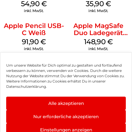
MagSafe
MagSafe
54,90
€
35,90
€
Transparent
Transparent
inkl. MwSt.
inkl. MwSt.
Apple Pencil USB-
Apple MagSafe
C Weiß
Duo Ladegerät
Weiß
91,90
€
148,90
€
inkl. MwSt.
inkl. MwSt.
Um unsere Website für Dich optimal zu gestalten und fortlaufend
verbessern zu können, verwenden wir Cookies. Durch die weitere
Nutzung der Website stimmst Du der Verwendung von Cookies zu.
Impressum
Weitere Informationen zu Cookies erhältst Du in unserer
Datenschutzerklärung.
AGB
Datenschutz
Alle akzeptieren
Vertrag widerrufen
Nur erforderliche akzeptieren
Hinweis zur Batterieentsorgung
Einstellungen anzeigen