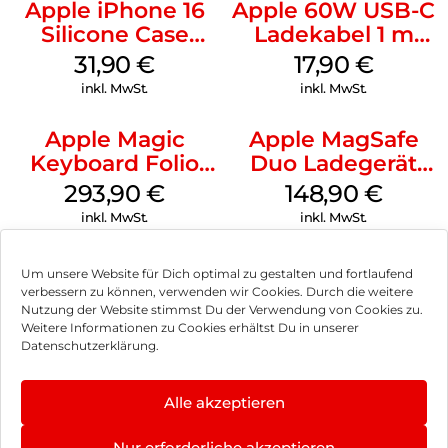
Apple iPhone 16
Apple 60W USB-C
Silicone Case
Ladekabel 1 m
MagSafe Fuchsia
Weiß
31,90
€
17,90
€
inkl. MwSt.
inkl. MwSt.
Apple Magic
Apple MagSafe
Keyboard Folio
Duo Ladegerät
iPad 10.9″ (10.Gen.)
Weiß
293,90
€
148,90
€
Weiß
inkl. MwSt.
inkl. MwSt.
Um unsere Website für Dich optimal zu gestalten und fortlaufend
verbessern zu können, verwenden wir Cookies. Durch die weitere
Nutzung der Website stimmst Du der Verwendung von Cookies zu.
Impressum
Weitere Informationen zu Cookies erhältst Du in unserer
Datenschutzerklärung.
AGB
Datenschutz
Alle akzeptieren
Vertrag widerrufen
Nur erforderliche akzeptieren