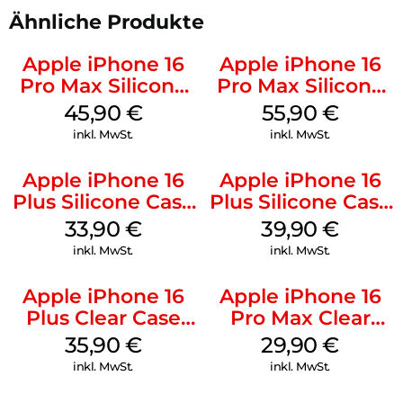
Ähnliche Produkte
Apple iPhone 16
Apple iPhone 16
Pro Max Silicone
Pro Max Silicone
Case MagSafe
Case MagSafe
45,90
€
55,90
€
Ultramarine
Stone Gray
inkl. MwSt.
inkl. MwSt.
Apple iPhone 16
Apple iPhone 16
Plus Silicone Case
Plus Silicone Case
MagSafe Lake
MagSafe Plum
33,90
€
39,90
€
Green
inkl. MwSt.
inkl. MwSt.
Apple iPhone 16
Apple iPhone 16
Plus Clear Case
Pro Max Clear
MagSafe
Case MagSafe
35,90
€
29,90
€
Transparent
Transparent
inkl. MwSt.
inkl. MwSt.