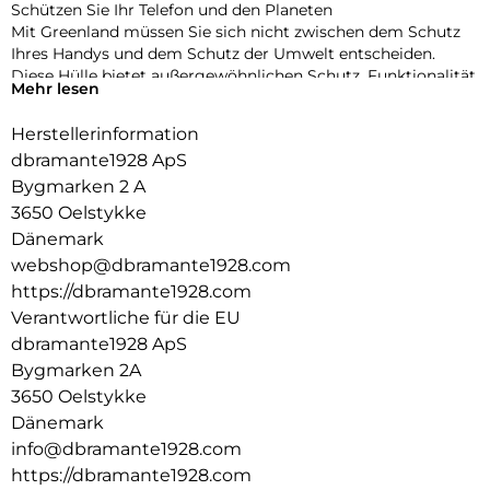
Schützen Sie Ihr Telefon und den Planeten
Mit Greenland müssen Sie sich nicht zwischen dem Schutz
Ihres Handys und dem Schutz der Umwelt entscheiden.
Diese Hülle bietet außergewöhnlichen Schutz, Funktionalität
Mehr lesen
und Design – bei gleichzeitiger Minimierung der
Umweltbelastung.
Herstellerinformation
Hergestellt aus 100% recyceltem Kunststoff
dbramante1928 ApS
Durch die Herstellung aus GRS-zertifizierten, recycelten
Bygmarken 2 A
Materialien verhindert jede Greenland-Tasche, dass das
3650 Oelstykke
Gewicht von zwei Plastikflaschen in unseren Ozeanen und
Dänemark
auf Mülldeponien landet.
webshop@dbramante1928.com
Aufprallschutz, auf den Sie sich verlassen können
https://dbramante1928.com
Greenland wurde entwickelt, um Ihr Gerät vor Stürzen zu
Verantwortliche für die EU
schützen, und bietet Aufprallschutz aus 1,2 m Höhe. Erhöhte
dbramante1928 ApS
Kanten schützen Ihre Kamera und Ihr Display vor
Beschädigungen.
Bygmarken 2A
3650 Oelstykke
Schlankes Design
Dänemark
Genießen Sie das schlanke Design, das bequem in Ihre Hand
info@dbramante1928.com
und Tasche passt.
https://dbramante1928.com