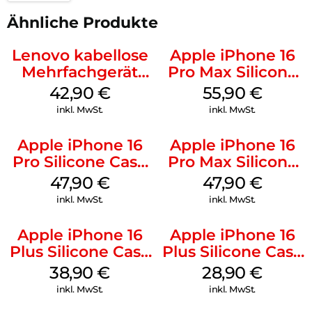
Ähnliche Produkte
Lenovo kabellose
Apple iPhone 16
Mehrfachgerät
Pro Max Silicone
Luna Grey
Case MagSafe
42,90
€
55,90
€
Stone Gray
inkl. MwSt.
inkl. MwSt.
Apple iPhone 16
Apple iPhone 16
Pro Silicone Case
Pro Max Silicone
MagSafe Denim
Case MagSafe
47,90
€
47,90
€
Black
inkl. MwSt.
inkl. MwSt.
Apple iPhone 16
Apple iPhone 16
Plus Silicone Case
Plus Silicone Case
MagSafe Denim
MagSafe Black
38,90
€
28,90
€
inkl. MwSt.
inkl. MwSt.