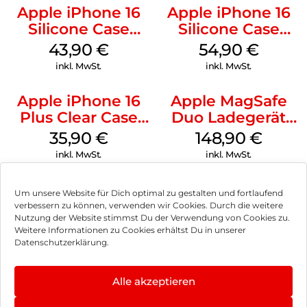
Apple iPhone 16
Apple iPhone 16
Silicone Case
Silicone Case
MagSafe Plum
MagSafe Black
43,90
€
54,90
€
inkl. MwSt.
inkl. MwSt.
Apple iPhone 16
Apple MagSafe
Plus Clear Case
Duo Ladegerät
MagSafe
Weiß
35,90
€
148,90
€
Transparent
inkl. MwSt.
inkl. MwSt.
Um unsere Website für Dich optimal zu gestalten und fortlaufend
verbessern zu können, verwenden wir Cookies. Durch die weitere
Nutzung der Website stimmst Du der Verwendung von Cookies zu.
Impressum
Weitere Informationen zu Cookies erhältst Du in unserer
Datenschutzerklärung.
AGB
Datenschutz
Alle akzeptieren
Vertrag widerrufen