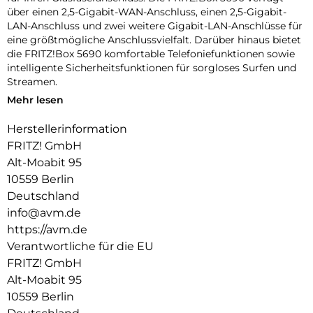
über einen 2,5-Gigabit-WAN-Anschluss, einen 2,5-Gigabit-
LAN-Anschluss und zwei weitere Gigabit-LAN-Anschlüsse für
eine größtmögliche Anschlussvielfalt. Darüber hinaus bietet
die FRITZ!Box 5690 komfortable Telefoniefunktionen sowie
intelligente Sicherheitsfunktionen für sorgloses Surfen und
Streamen.
Mehr lesen
Wi-Fi 7 – Die neue Generation WLAN mit Multi-Gigabit!:
Wi-Fi 7 bringt höchste WLAN-Geschwindigkeiten und bietet
Herstellerinformation
noch stärkere Verbindungen für viele Geräte. Es ist daher
FRITZ! GmbH
ideal für Echtzeitanwendungen wie Gaming, Virtual Reality
oder Videokonferenzen. Wi-Fi 7 ist perfekt in die FRITZ!-
Alt-Moabit 95
Umgebung integriert – alle WLAN-Geräte arbeiten im WLAN
10559 Berlin
Mesh optimal zusammen und bieten Ihnen
Deutschland
Höchstgeschwindigkeit.
info@avm.de
Die neueste WLAN-Generation hat einige Tricks gelernt, um
https://avm.de
Ihr WLAN-Erlebnis zu perfektionieren: Multi-Link-Operation
Verantwortliche für die EU
(MLO) ermöglicht Wi-Fi-7-Geräten auf mehreren
FRITZ! GmbH
Frequenzbändern gleichzeitig Daten zu senden und zu
Alt-Moabit 95
empfangen. Mit dem Punctured Mode kann Ihr WLAN
10559 Berlin
Störungen umschiffen. Ihre FRITZ!Box kümmert sich ganz
automatisch um die beste Verbindung.