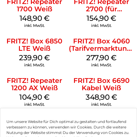
FRITZ! Repeater
FRITZ! Repeater
Perfekt für FRITZ!NAS und den FRITZ!-Mediaserver ist der
1700 Weiß
2700 (für
USB-Anschluss: Verbinden Sie eine externe Festplatte mit
Tarifvermarktung)
148,90
€
154,90
€
Ihrer FRITZ!Box und greifen Sie im ganzen Heimnetz darauf
Weiß
zu.
inkl. MwSt.
inkl. MwSt.
Uneingeschränktes Telefonvergnügen:
FRITZ! Box 6850
FRITZ! Box 4060
Die FRITZ!Box 5690 bietet Ihnen umfassenden
Telefoniekomfort: Sie können ein analoges Telefon
LTE Weiß
(Tarifvermarktung)
anschließen und bis zu sechs DECT-Telefone verbinden.
Weiß
239,90
€
277,90
€
Zudem lassen sich bis zu fünf Anrufbeantworter einrichten
inkl. MwSt.
inkl. MwSt.
und Ruflisten verwalten. Benachrichtigungen über verpasste
Anrufe oder eingegangene Sprachnachrichten halten Sie
stets auf dem Laufenden. Darüber hinaus können Sie Online-
FRITZ! Repeater
FRITZ! Box 6690
Telefonbücher von Google, Apple und vielen weiteren
1200 AX Weiß
Kabel Weiß
Anbietern mit Ihrer FRITZ!Box synchronisieren.
104,90
€
348,90
€
FRITZ!Apps für mehr Komfort:
inkl. MwSt.
inkl. MwSt.
Dank der FRITZ!Apps greifen Sie per Smartphone zu Hause
und unterwegs auf Komfortfunktionen der FRITZ!Box zu,
telefonieren im Heimnetz und haben Ihr Smart Home im
Um unsere Website für Dich optimal zu gestalten und fortlaufend
Blick.
verbessern zu können, verwenden wir Cookies. Durch die weitere
Nutzung der Website stimmst Du der Verwendung von Cookies zu.
Mit Sicherheit FRITZ!Box: