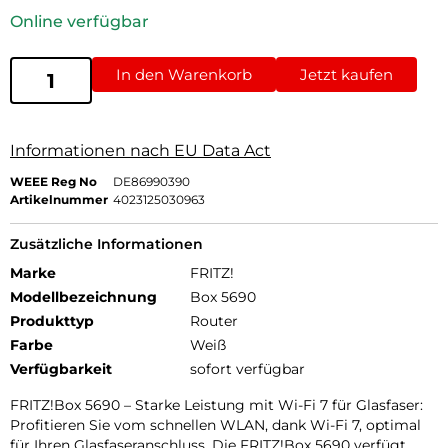
Online verfügbar
In den Warenkorb
Jetzt kaufen
Informationen nach EU Data Act
WEEE Reg No
DE86990390
Artikelnummer
4023125030963
Zusätzliche Informationen
Marke
FRITZ!
Modellbezeichnung
Box 5690
Produkttyp
Router
Farbe
Weiß
Verfügbarkeit
sofort verfügbar
FRITZ!Box 5690 – Starke Leistung mit Wi-Fi 7 für Glasfaser:
Profitieren Sie vom schnellen WLAN, dank Wi-Fi 7, optimal
für Ihren Glasfaseranschluss. Die FRITZ!Box 5690 verfügt