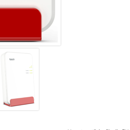
– weiß für außen, rot für inne
unterschiedlichen Einsatzorten
problemlos durch viele Fenster 
Außenbereich. Zur Anbindung d
Außenbereich immer die LAN-V
ein LAN Kabel erforderlich – p
angeschlossen am PoE-Netztei
Maximale Flexibilität in Inne
Die Stromversorgung des FRIT
Ethernet (PoE+). Dadurch kann 
im Flur oder in abgelegeneren
zusätzlich über einen Gigabit-
Anbindung kabelgebundener Ge
FRITZ!Box wahlweise per LAN-
FRITZ!Repeater 1610 Outdoor 
Szenarien im Heimnetz und im
Noch mehr WLAN mit Mesh:
Im Mesh mit einer FRITZ!Box s
Einbindung ins Heimnetz mit S
Bandbreite auf alle verbundene
Verbindung auch bei vielen gl