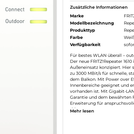
Zusätzliche Informationen
Marke
FRIT
Modellbezeichnung
Repe
Produkttyp
Repe
Farbe
Wei
Verfügbarkeit
sofo
Für bestes WLAN überall – out
Der neue FRITZ!Repeater 1610 i
Außeneinsatz konzipiert. Hier 
zu 3000 MBit/s für schnelle, s
dem Balkon. Mit Power over Et
Innenbereiche geeignet und er
vorhanden ist. Mit Gigabit-L
Garantie und dem bewährten FR
Erweiterung für anspruchsvo
drinnen.
Mehr lesen
Robust im Außeneinsatz – einf
Der FRITZ!Repeater 1610 Outd
zertifizierten Gehäuse bei Wi