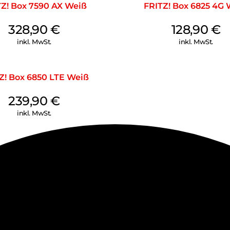
Z! Box 7590 AX Weiß
FRITZ! Box 6825 4G 
328,90
€
128,90
€
inkl. MwSt.
inkl. MwSt.
Z! Box 6850 LTE Weiß
239,90
€
inkl. MwSt.