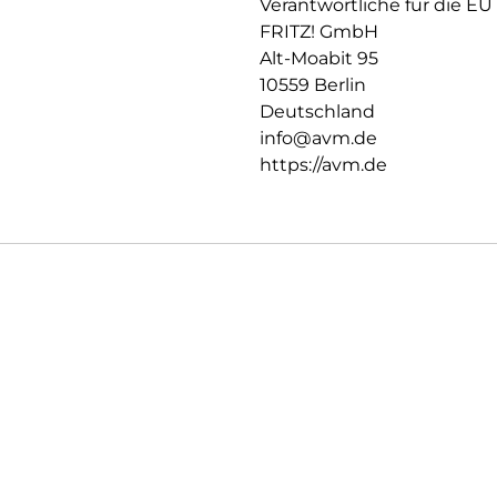
Verantwortliche für die EU
lassen sich ganz einfach auf T
FRITZ! GmbH
Perfekt abgestimmt auf die FRI
Alt-Moabit 95
Einfaches und sicheres Anme
10559 Berlin
Taste
Deutschland
Vergrößert das Heimnetz mi
info@avm.de
Übernimmt mit Mesh automatis
des FRITZ!Mesh Set
https://avm.de