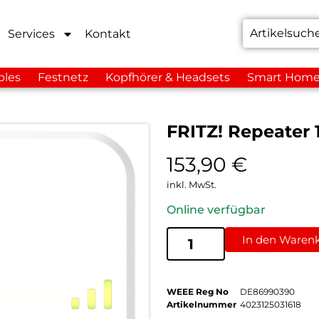
Services
Kontakt
bles
Festnetz
Kopfhörer & Headsets
Smart Hom
FRITZ! Repeater
153,90
€
inkl. MwSt.
Online verfügbar
In den Waren
WEEE Reg No
DE86990390
Artikelnummer
4023125031618