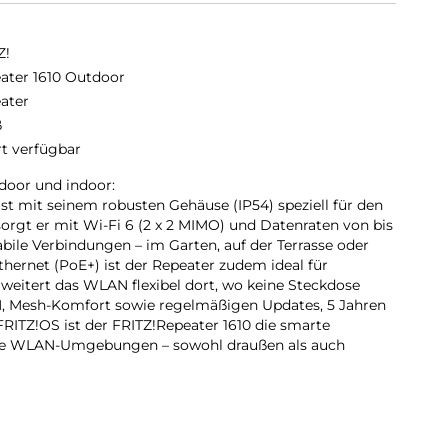
Z!
ater 1610 Outdoor
ater
ß
rt verfügbar
door und indoor:
st mit seinem robusten Gehäuse (IP54) speziell für den
sorgt er mit Wi-Fi 6 (2 x 2 MIMO) und Datenraten von bis
tabile Verbindungen – im Garten, auf der Terrasse oder
hernet (PoE+) ist der Repeater zudem ideal für
weitert das WLAN flexibel dort, wo keine Steckdose
AN, Mesh-Komfort sowie regelmäßigen Updates, 5 Jahren
ITZ!OS ist der FRITZ!Repeater 1610 die smarte
lle WLAN-Umgebungen – sowohl draußen als auch
ache Einrichtung:
oor überzeugt mit seinem kompakten, nach IP54
nd und Wetter. Zwei im Lieferumfang enthaltene Adapter