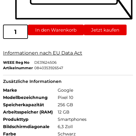
In den Warenkorb
Jetzt kaufen
Informationen nach EU Data Act
WEEE Reg No
DE31624506
Artikelnummer
0840353926547
Zusätzliche Informationen
Marke
Google
Modellbezeichnung
Pixel 10
Speicherkapazität
256 GB
Arbeitsspeicher (RAM)
12 GB
Produkttyp
Smartphones
Bildschirmdiagonale
6,3 Zoll
Farbe
Schwarz