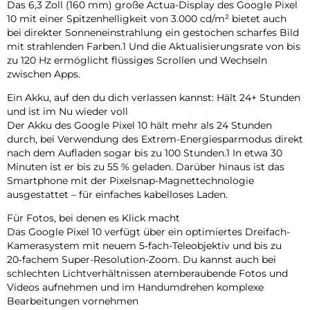
Das 6,3 Zoll (160 mm) große Actua-Display des Google Pixel
10 mit einer Spitzenhelligkeit von 3.000 cd/m² bietet auch
bei direkter Sonneneinstrahlung ein gestochen scharfes Bild
mit strahlenden Farben.1 Und die Aktualisierungsrate von bis
zu 120 Hz ermöglicht flüssiges Scrollen und Wechseln
zwischen Apps.
Ein Akku, auf den du dich verlassen kannst: Hält 24+ Stunden
und ist im Nu wieder voll
Der Akku des Google Pixel 10 hält mehr als 24 Stunden
durch, bei Verwendung des Extrem-Energiesparmodus direkt
nach dem Aufladen sogar bis zu 100 Stunden.1 In etwa 30
Minuten ist er bis zu 55 % geladen. Darüber hinaus ist das
Smartphone mit der Pixelsnap-Magnettechnologie
ausgestattet – für einfaches kabelloses Laden.
Für Fotos, bei denen es Klick macht
Das Google Pixel 10 verfügt über ein optimiertes Dreifach-
Kamerasystem mit neuem 5‑fach-Teleobjektiv und bis zu
20‑fachem Super-Resolution-Zoom. Du kannst auch bei
schlechten Lichtverhältnissen atemberaubende Fotos und
Videos aufnehmen und im Handumdrehen komplexe
Bearbeitungen vornehmen