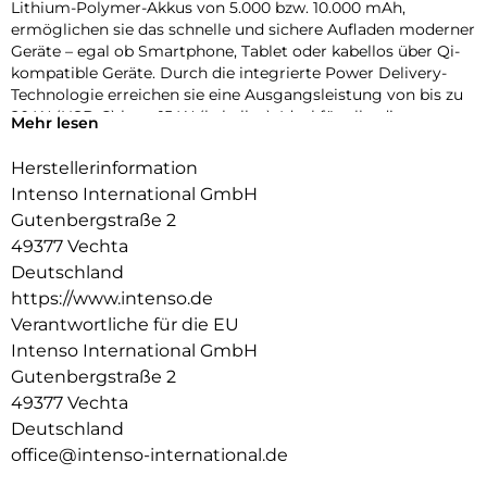
Lithium-Polymer-Akkus von 5.000 bzw. 10.000 mAh,
ermöglichen sie das schnelle und sichere Aufladen moderner
Geräte – egal ob Smartphone, Tablet oder kabellos über Qi-
kompatible Geräte. Durch die integrierte Power Delivery-
Technologie erreichen sie eine Ausgangsleistung von bis zu
20 W (USB-C) bzw. 15 W (kabellos). Ideal für alle, die
Mehr lesen
unterwegs nicht auf Leistung verzichten wollen.
Herstellerinformation
Design trifft Funktionalität:
Intenso International GmbH
Mit ihren ultraflachen Abmessungen (nur 9,5 mm bei der
MW5000 und 16 mm bei der MW10000) passen die
Gutenbergstraße 2
Powerbanks mühelos in jede Tasche. Farblich sind sie in
49377 Vechta
stilvollem Champagner, Rosé oder Grau erhältlich – und
Deutschland
setzen so auch optisch ein Statement. Dank der MagSafe-
https://www.intenso.de
und Qi-Kompatibilität (ab iPhone 12) haften sie magnetisch
Verantwortliche für die EU
am Gerät und laden hüllenfreundlich – ein echtes Plus im
Alltag. Vier Status-LEDs und eine Funktions-LED informieren
Intenso International GmbH
zuverlässig über den aktuellen Ladezustand und
Gutenbergstraße 2
Betriebsmodus.
49377 Vechta
Deutschland
Sicher laden mit intelligenter Technik:
Die Powerbanks sind mit modernsten Sicherheitsfeatures
office@intenso-international.de
ausgestattet: Überspannungsschutz, Entlade- und