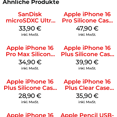
Ähnliche Produkte
SanDisk
Apple iPhone 16
microSDXC Ultra
Pro Silicone Case
128 GB + Adapter
MagSafe Denim
33,90
€
47,90
€
Mobile
inkl. MwSt.
inkl. MwSt.
Apple iPhone 16
Apple iPhone 16
Pro Max Silicone
Plus Silicone Case
Case MagSafe
MagSafe Plum
34,90
€
39,90
€
Denim
inkl. MwSt.
inkl. MwSt.
Apple iPhone 16
Apple iPhone 16
Plus Silicone Case
Plus Clear Case
MagSafe Black
MagSafe
28,90
€
35,90
€
Transparent
inkl. MwSt.
inkl. MwSt.
Apple iPhone 16
Apple Pencil USB-