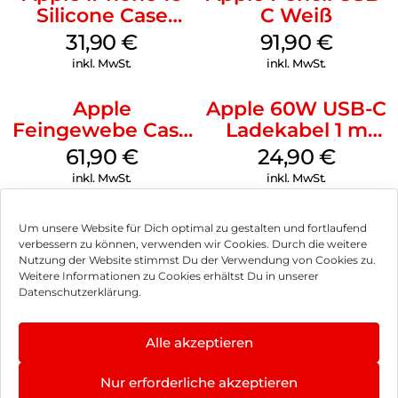
Silicone Case
C Weiß
MagSafe Fuchsia
31,90
€
91,90
€
inkl. MwSt.
inkl. MwSt.
Apple
Apple 60W USB-C
Feingewebe Case
Ladekabel 1 m
iPhone 15 Pro
Weiß
61,90
€
24,90
€
MagSafe Schwarz
inkl. MwSt.
inkl. MwSt.
Um unsere Website für Dich optimal zu gestalten und fortlaufend
verbessern zu können, verwenden wir Cookies. Durch die weitere
Nutzung der Website stimmst Du der Verwendung von Cookies zu.
Impressum
Weitere Informationen zu Cookies erhältst Du in unserer
Datenschutzerklärung.
AGB
Datenschutz
Alle akzeptieren
Vertrag widerrufen
Nur erforderliche akzeptieren