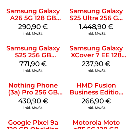
Samsung Galaxy
Samsung Galaxy
A26 5G 128 GB
S25 Ultra 256 GB
White
Titanium
290,90
€
1.448,90
€
Silverblue
inkl. MwSt.
inkl. MwSt.
Samsung Galaxy
Samsung Galaxy
S25 256 GB
XCover 7 EE 128
Icyblue
GB Black
771,90
€
237,90
€
inkl. MwSt.
inkl. MwSt.
Nothing Phone
HMD Fusion
(3a) Pro 256 GB
Business Edition
Grey
256 GB Grey
430,90
€
266,90
€
inkl. MwSt.
inkl. MwSt.
Google Pixel 9a
Motorola Moto