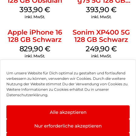
128 GB Obsidian
g75 5G 128 GB
Charcoal Gray
393,90
€
393,90
€
inkl. MwSt.
inkl. MwSt.
Apple iPhone 16
Sonim XP400 5G
128 GB Schwarz
128 GB Schwarz
829,90
€
249,90
€
inkl. MwSt.
inkl. MwSt.
Um unsere Website für Dich optimal zu gestalten und fortlaufend
verbessern zu können, verwenden wir Cookies. Durch die weitere
Nutzung der Website stimmst Du der Verwendung von Cookies zu.
Impressum
Weitere Informationen zu Cookies erhältst Du in unserer
Datenschutzerklärung.
AGB
Datenschutz
Alle akzeptieren
Vertrag widerrufen
Nur erforderliche akzeptieren
Hinweis zur Batterieentsorgung