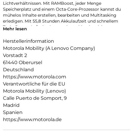
Lichtverhältnissen. Mit RAMBoost, jeder Menge
Speicherplatz und einem Octa-Core-Prozessor kannst du
mühelos Inhalte erstellen, bearbeiten und Multitasking
erledigen. Mit 55,8 Stunden Akkulaufzeit und schnellem
TurboPower-Aufladen kannst du problemlos deine
Mehr lesen
Aufnahmen und Bearbeitungssitzungen durchziehen. Schau
dir deine Creators,Reels und Videos auf einem scharfen,
Herstellerinformation
lebendigen 6,72″-Full-HD-Display mit StereoLautsprechern
Motorola Mobility (A Lenovo Company)
und Dolby Atmos-Sound an. Und das alles mit einem
Vorstadt 2
hochwertigen Look-and-Feel, und in einer Qualität, die auf
61440 Oberursel
Langlebigkeit ausgelegt ist. Das neue moto g17 ist in jeder
Hinsicht ein Gewinner.
Deutschland
https://www.motorola.com
Verantwortliche für die EU
Motorola Mobility (Lenovo)
Calle Puerto de Somport, 9
Madrid
Spanien
https://www.motorola.de