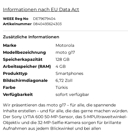
Informationen nach EU Data Act
WEEE Reg No
DE79679404
Artikelnummer
0840493624303
Zusätzliche Informationen
Marke
Motorola
Modellbezeichnung
moto g17
Speicherkapazität
128 GB
Arbeitsspeicher (RAM)
4 GB
Produkttyp
Smartphones
Bildschirmdiagonale
6,72 Zoll
Farbe
Türkis
Verfügbarkeit
sofort verfügbar
Wir präsentieren das moto g17 – für alle, die spannende
Inhalte erstellen – und für alle, die das gerne machen würden.
Der Sony LYTIA 600 50-MP-Sensor, das 5-MPUltraweitwinkel-
Objektiv und die 32-MP-Selfie-Kamera sorgen für brillante
Aufnahmen aus jedem Blickwinkel und bei allen