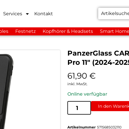
Services
Kontakt
bles
Festnetz
Kopfhörer & Headsets
Smart Hom
PanzerGlass CAR
Pro 11″ (2024-20
61,90
€
inkl. MwSt.
Online verfügbar
In den Waren
Artikelnummer
5715685032110