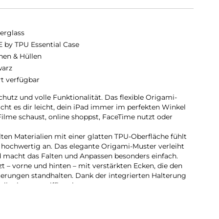
erglass
 by TPU Essential Case
hen & Hüllen
arz
rt verfügbar
utz und volle Funktionalität. Das flexible Origami-
cht es dir leicht, dein iPad immer im perfekten Winkel
 Filme schaust, online shoppst, FaceTime nutzt oder
lten Materialien mit einer glatten TPU-Oberfläche fühlt
hochwertig an. Das elegante Origami-Muster verleiht
macht das Falten und Anpassen besonders einfach.
t – vorne und hinten – mit verstärkten Ecken, die den
erungen standhalten. Dank der integrierten Halterung
u ihn immer griffbereit.
as nächste Level zu bringen? Die iPad Essential Hülle
nd Schutz in einem cleveren Design – gemacht, um mit dir
ich der Tag führt.