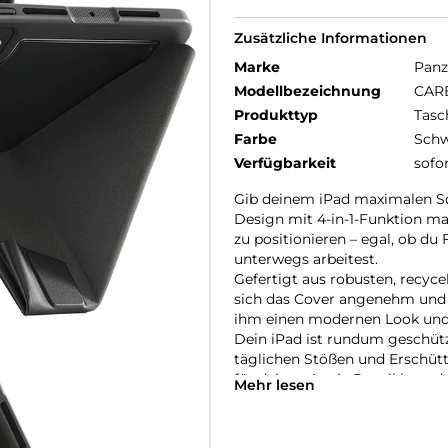
Zusätzliche Informationen
Marke
Panz
Modellbezeichnung
CARE
Produkttyp
Tasc
Farbe
Schw
Verfügbarkeit
sofo
Gib deinem iPad maximalen Sch
Design mit 4-in-1-Funktion ma
zu positionieren – egal, ob du
unterwegs arbeitest.
Gefertigt aus robusten, recyce
sich das Cover angenehm und 
ihm einen modernen Look und 
Dein iPad ist rundum geschütz
täglichen Stößen und Erschütt
für deinen Apple Pencil hast d
Mehr lesen
Bist du bereit, dein iPad auf d
vereint Stil, Vielseitigkeit u
Schritt zu halten, egal wohin d