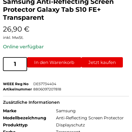
Samsung Anti-Reflecting Screen
Protector Galaxy Tab S10 FE+
Transparent
26,90
€
inkl. MwSt.
Online verfügbar
In den Warenkorb
Jetzt kaufen
WEEE Reg No
DE57734404
Artikelnummer
8806097207818
Zusätzliche Informationen
Marke
Samsung
Modellbezeichnung
Anti-Reflecting Screen Protector
Produkttyp
Displayschutz
Farbe
Transparent