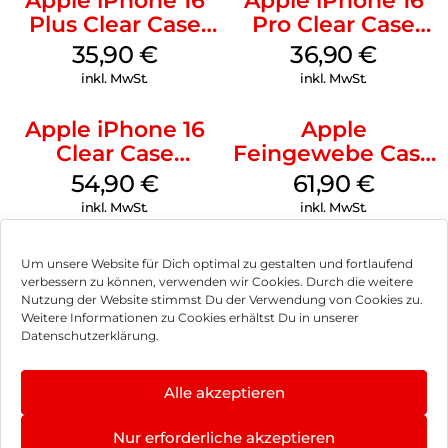
Apple iPhone 16
Apple iPhone 16
Plus Clear Case
Pro Clear Case
MagSafe
MagSafe
35,90
€
36,90
€
Transparent
Transparent
inkl. MwSt.
inkl. MwSt.
Apple iPhone 16
Apple
Clear Case
Feingewebe Case
MagSafe
iPhone 15 Pro
54,90
€
61,90
€
Transparent
MagSafe Schwarz
inkl. MwSt.
inkl. MwSt.
Um unsere Website für Dich optimal zu gestalten und fortlaufend
verbessern zu können, verwenden wir Cookies. Durch die weitere
Nutzung der Website stimmst Du der Verwendung von Cookies zu.
Impressum
Weitere Informationen zu Cookies erhältst Du in unserer
Datenschutzerklärung.
AGB
Datenschutz
Alle akzeptieren
Vertrag widerrufen
Nur erforderliche akzeptieren