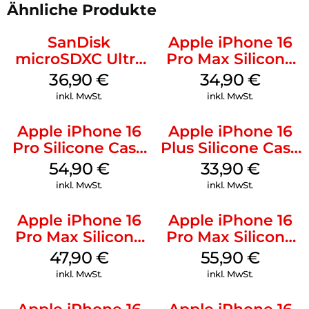
Ähnliche Produkte
SanDisk
Apple iPhone 16
microSDXC Ultra
Pro Max Silicone
128 GB + Adapter
Case MagSafe
36,90
€
34,90
€
Mobile
Denim
inkl. MwSt.
inkl. MwSt.
Apple iPhone 16
Apple iPhone 16
Pro Silicone Case
Plus Silicone Case
MagSafe Black
MagSafe Lake
54,90
€
33,90
€
Green
inkl. MwSt.
inkl. MwSt.
Apple iPhone 16
Apple iPhone 16
Pro Max Silicone
Pro Max Silicone
Case MagSafe
Case MagSafe
47,90
€
55,90
€
Black
Stone Gray
inkl. MwSt.
inkl. MwSt.