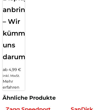
anbringen
– Wir
kümmern
uns
darum!
ab 4,99 €
inkl. MwSt.
Mehr
erfahren
Ähnliche Produkte
Zagg Speedport
SanDisk