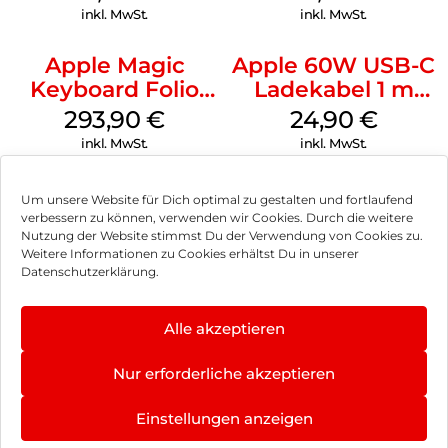
(PRODUCT)RED
inkl. MwSt.
inkl. MwSt.
Apple Magic
Apple 60W USB-C
Keyboard Folio
Ladekabel 1 m
iPad 10.9″ (10.Gen.)
Weiß
293,90
€
24,90
€
Weiß
inkl. MwSt.
inkl. MwSt.
Um unsere Website für Dich optimal zu gestalten und fortlaufend
verbessern zu können, verwenden wir Cookies. Durch die weitere
Nutzung der Website stimmst Du der Verwendung von Cookies zu.
Impressum
Weitere Informationen zu Cookies erhältst Du in unserer
Datenschutzerklärung.
AGB
Datenschutz
Alle akzeptieren
Vertrag widerrufen
Nur erforderliche akzeptieren
Hinweis zur Batterieentsorgung
Einstellungen anzeigen
Newsletter