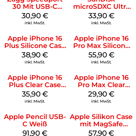
30 Mit USB-C
microSDXC Ultra
Kabel Weiß
128 GB + Adapter
30,90
€
33,90
€
Mobile
inkl. MwSt.
inkl. MwSt.
Apple iPhone 16
Apple iPhone 16
Plus Silicone Case
Pro Max Silicone
MagSafe Denim
Case MagSafe
38,90
€
55,90
€
Stone Gray
inkl. MwSt.
inkl. MwSt.
Apple iPhone 16
Apple iPhone 16
Plus Clear Case
Pro Max Clear
MagSafe
Case MagSafe
35,90
€
29,90
€
Transparent
Transparent
inkl. MwSt.
inkl. MwSt.
Apple Pencil USB-
Apple Silikon Case
C Weiß
mit MagSafe
iPhone 14 Pro
91,90
€
57,90
€