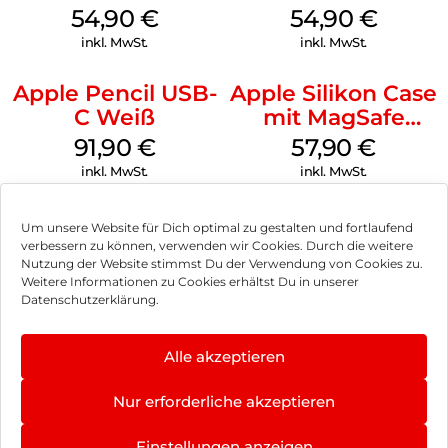
MagSafe Lake
MagSafe
54,90
€
54,90
€
Green
Transparent
inkl. MwSt.
inkl. MwSt.
Apple Pencil USB-
Apple Silikon Case
C Weiß
mit MagSafe
iPhone 14 Pro
91,90
€
57,90
€
(PRODUCT)RED
inkl. MwSt.
inkl. MwSt.
Um unsere Website für Dich optimal zu gestalten und fortlaufend
verbessern zu können, verwenden wir Cookies. Durch die weitere
Nutzung der Website stimmst Du der Verwendung von Cookies zu.
Impressum
Weitere Informationen zu Cookies erhältst Du in unserer
Datenschutzerklärung.
AGB
Datenschutz
Alle akzeptieren
Vertrag widerrufen
Nur erforderliche akzeptieren
Hinweis zur Batterieentsorgung
Einstellungen anzeigen