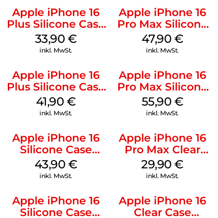
Apple iPhone 16
Apple iPhone 16
Plus Silicone Case
Pro Max Silicone
MagSafe Lake
Case MagSafe
33,90
€
47,90
€
Green
Black
inkl. MwSt.
inkl. MwSt.
Apple iPhone 16
Apple iPhone 16
Plus Silicone Case
Pro Max Silicone
MagSafe Stone
Case MagSafe
41,90
€
55,90
€
Gray
Stone Gray
inkl. MwSt.
inkl. MwSt.
Apple iPhone 16
Apple iPhone 16
Silicone Case
Pro Max Clear
MagSafe Plum
Case MagSafe
43,90
€
29,90
€
Transparent
inkl. MwSt.
inkl. MwSt.
Apple iPhone 16
Apple iPhone 16
Silicone Case
Clear Case