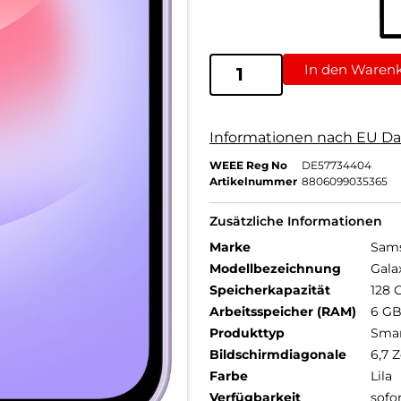
In den Waren
Informationen nach EU Da
WEEE Reg No
DE57734404
Artikelnummer
8806099035365
Zusätzliche Informationen
Marke
Sam
Modellbezeichnung
Gala
Speicherkapazität
128 
Arbeitsspeicher (RAM)
6 G
Produkttyp
Sma
Bildschirmdiagonale
6,7 Z
Farbe
Lila
Verfügbarkeit
sofo