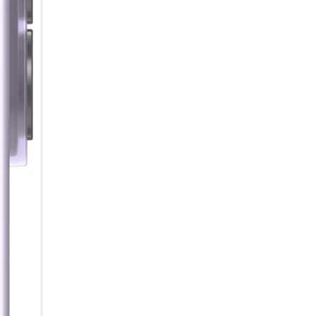
bevorzugten Agenten einfach p
AI im Hintergrund für dich arb
Sound, der verbindet
Warum alleine hören, wenn 
Auracast kannst du Audioinhal
Empfänger in der Nähe übertra
Starte einfach einen Broadcast
Video mit Ton anzuschauen. Pr
Einfach über das Smartphone v
empfangen.
Lange Energie. Kurze Ladepau
Von der ersten Nachricht am 
5.000-mAh Akku begleitet dich
bietet dir dabei bis zu 29 St
nachgeladen werden muss, brin
Galaxy A37 5G schnell wieder a