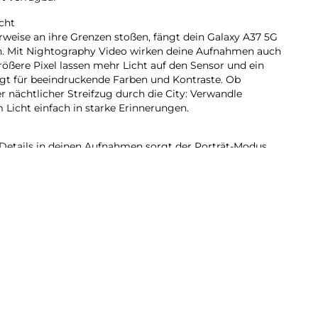
cht
eise an ihre Grenzen stoßen, fängt dein Galaxy A37 5G
in. Mit Nightography Video wirken deine Aufnahmen auch
rößere Pixel lassen mehr Licht auf den Sensor und ein
rgt für beeindruckende Farben und Kontraste. Ob
 nächtlicher Streifzug durch die City: Verwandle
icht einfach in starke Erinnerungen.
Details in deinen Aufnahmen sorgt der Porträt-Modus.
erfeinert automatisch Elemente wie Hauttöne, Haare,
e Lieblingsstimmung für deine Bilder? Speichere deine
nstellungen einfach als persönlichen Filter und wende
 an.
37 5G integrierten AI kannst du vieles mit nur einer
 du verschiedene Apps manuell öffnen musst. Lass zum
er Nachricht in deinem Kalender eintragen und
r Uhr App stellen. Oder verknüpfe deine To-do-Listen in
 passenden Erinnerungen. Unterstützt wirst du im
n wie Google Gemini oder Bixby. Starte deinen