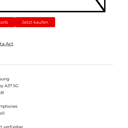
korb
Jetzt kaufen
ta Act
sung
xy A37 5G
GB
B
rtphones
oll
rt verfügbar