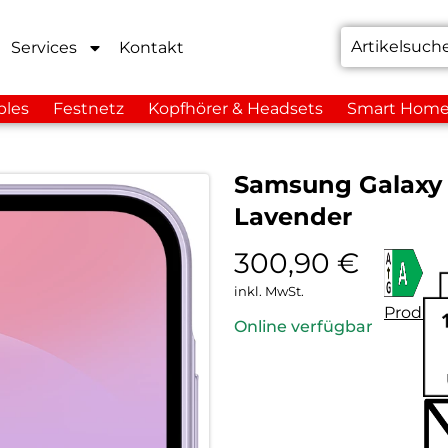
Services
Kontakt
bles
Festnetz
Kopfhörer & Headsets
Smart Hom
Samsung Galaxy
Lavender
300,90
€
inkl. MwSt.
Produkt
Online verfügbar