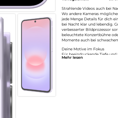
Strahlende Videos auch bei Na
Wo andere Kameras möglicherw
jede Menge Details für dich e
bei Nacht klar und lebendig. G
verbesserter Bildprozessor so
beleuchtete Konzertbühne oder
Momente auch bei schwachem L
Deine Motive im Fokus
Für beeindruckende Tiefe und 
Mehr lesen
Er analysiert die Szene und v
Himmel oder Gras. Du hast ein
bevorzugten Farb- und Lichtei
ihn auf deine Fotos und Videos
Eine Anfrage, vieles erledigt
Mit der tief in deinem Galaxy A
Anfrage erledigen – ohne dass
Beispiel einen Termin aus ein
gleichzeitig einen Alarm in de
Samsung Notes direkt mit den
Alltag von flexiblen AI-Agente