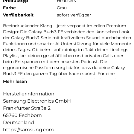
Produkttyp
Headsets
Farbe
Grau
Verfügbarkeit
sofort verfügbar
Beeindruckender Klang – jetzt verpackt im edlen Premium-
Design: Die Galaxy Buds3 FE verbinden den ikonischen Look
der Galaxy Buds3-Serie mit kraftvollem Sound, durchdachten
Funktionen und smarter AI Unterstützung für viele Momente
deines Tages. Ob beim Lauftraining im Takt deiner Lieblings-
Playlist, bei deinen geschäftlichen und privaten Calls oder
beim Entspannen mit dem neuesten Podcast: Die
ergonomische Passform sorgt dafür, dass du deine Galaxy
Buds3 FE den ganzen Tag über kaum spürst. Für eine
einfache Bedienung ohne Umwege über dein Smartphone
Mehr lesen
lassen sich die Buds intuitiv per Berührung steuern. Streiche
über die Seite, um die Lautstärke einzustellen, oder tippe, um
Herstellerinformation
die Wiedergabe zu pausieren oder Apps zu öffnen. Eine Geste
Samsung Electronics GmbH
genügt, um mitten in deine Klangwelten eintauchen zu
Frankfurter Straße 2
können. Dank fortschrittlichem ANC (Active Noise
65760 Eschborn
Cancelling) kannst du Umgebungsgeräusche weitgehend
ausblenden – für ein ungestörtes Musikerlebnis, klare
Deutschland
Gespräche und fokussierte Momente, egal wo du gerade bist.
https://samsung.com
Lass dich im Alltag von AI unterstützen: Mit einem