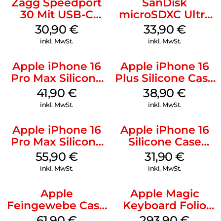
Zagg Speedport
SanDisk
30 Mit USB-C
microSDXC Ultra
Kabel Weiß
128 GB + Adapter
30,90
€
33,90
€
Mobile
inkl. MwSt.
inkl. MwSt.
Apple iPhone 16
Apple iPhone 16
Pro Max Silicone
Plus Silicone Case
Case MagSafe
MagSafe Denim
41,90
€
38,90
€
Ultramarine
inkl. MwSt.
inkl. MwSt.
Apple iPhone 16
Apple iPhone 16
Pro Max Silicone
Silicone Case
Case MagSafe
MagSafe Fuchsia
55,90
€
31,90
€
Stone Gray
inkl. MwSt.
inkl. MwSt.
Apple
Apple Magic
Feingewebe Case
Keyboard Folio
iPhone 15 Pro
iPad 10.9″ (10.Gen.)
61,90
€
293,90
€