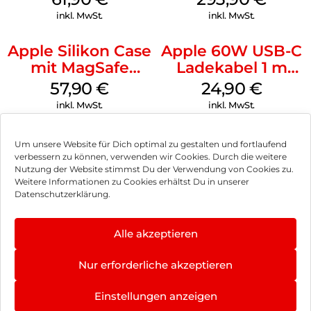
MagSafe Schwarz
Weiß
inkl. MwSt.
inkl. MwSt.
Apple Silikon Case
Apple 60W USB-C
mit MagSafe
Ladekabel 1 m
iPhone 14 Pro
Weiß
57,90
€
24,90
€
(PRODUCT)RED
inkl. MwSt.
inkl. MwSt.
Um unsere Website für Dich optimal zu gestalten und fortlaufend
verbessern zu können, verwenden wir Cookies. Durch die weitere
Nutzung der Website stimmst Du der Verwendung von Cookies zu.
Impressum
Weitere Informationen zu Cookies erhältst Du in unserer
Datenschutzerklärung.
AGB
Datenschutz
Alle akzeptieren
Vertrag widerrufen
Nur erforderliche akzeptieren
Hinweis zur Batterieentsorgung
Einstellungen anzeigen
Newsletter