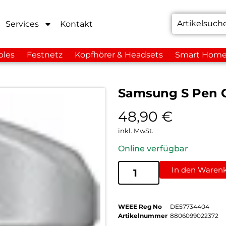
Services
Kontakt
bles
Festnetz
Kopfhörer & Headsets
Smart Hom
Samsung S Pen G
48,90
€
inkl. MwSt.
Online verfügbar
In den Waren
WEEE Reg No
DE57734404
Artikelnummer
8806099022372