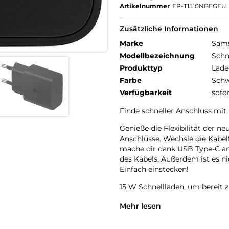
Artikelnummer
EP-T1510NBEGEU
Zusätzliche Informationen
Marke
Sam
Modellbezeichnung
Schn
Produkttyp
Lade
Farbe
Schw
Verfügbarkeit
sofo
Finde schneller Anschluss mit m
Genieße die Flexibilität der 
Anschlüsse. Wechsle die Kabel
mache dir dank USB Type-C an
des Kabels. Außerdem ist es n
Einfach einstecken!
15 W Schnellladen, um bereit z
Gib deinen Geräten die leistun
Mehr lesen
15 Watt-Schnellladen mit eine
C-Anschluss.