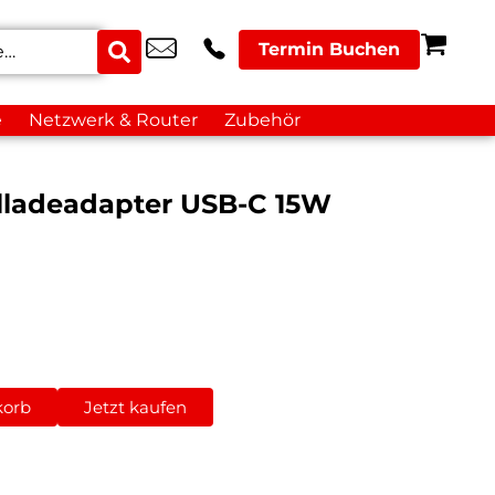
Termin Buchen
e
Netzwerk & Router
Zubehör
lladeadapter USB-C 15W
korb
Jetzt kaufen