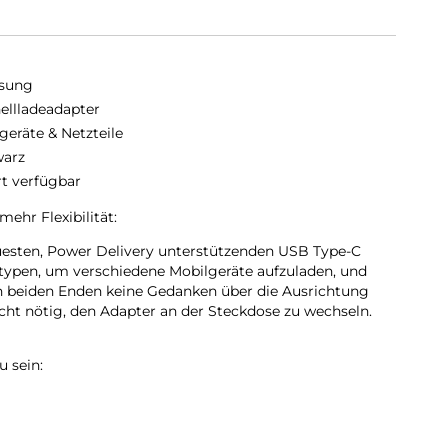
sung
ellladeadapter
geräte & Netzteile
arz
rt verfügbar
ehr Flexibilität:
neuesten, Power Delivery unterstützenden USB Type-C
typen, um verschiedene Mobilgeräte aufzuladen, und
 beiden Enden keine Gedanken über die Ausrichtung
icht nötig, den Adapter an der Steckdose zu wechseln.
u sein:
gsstarke Ladeunterstützung, die sie verdienen. Genieße
r breiten Palette an technischen Geräten mit USB Type-