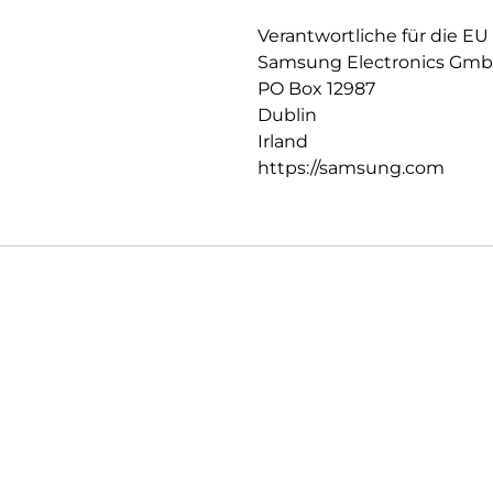
Sichere Stromversorgung für d
Verantwortliche für die EU
Samsung Electronics Gm
Schütze deine Geräte vor Übe
dein Gerät auch in instabilen
PO Box 12987
über Rauschen und Leckstro
Dublin
Irland
https://samsung.com