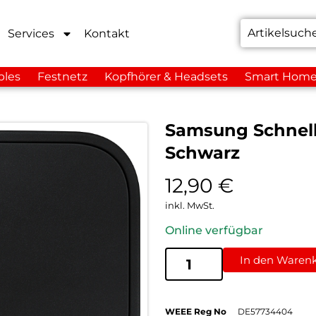
Services
Kontakt
bles
Festnetz
Kopfhörer & Headsets
Smart Hom
Samsung Schnel
Schwarz
12,90
€
inkl. MwSt.
Online verfügbar
In den Waren
WEEE Reg No
DE57734404