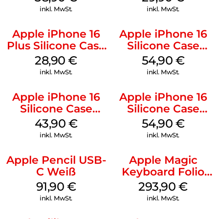
Transparent
inkl. MwSt.
inkl. MwSt.
Apple iPhone 16
Apple iPhone 16
Plus Silicone Case
Silicone Case
MagSafe Black
MagSafe Black
28,90
€
54,90
€
inkl. MwSt.
inkl. MwSt.
Apple iPhone 16
Apple iPhone 16
Silicone Case
Silicone Case
MagSafe Plum
MagSafe Lake
43,90
€
54,90
€
Green
inkl. MwSt.
inkl. MwSt.
Apple Pencil USB-
Apple Magic
C Weiß
Keyboard Folio
iPad 10.9″ (10.Gen.)
91,90
€
293,90
€
Weiß
inkl. MwSt.
inkl. MwSt.