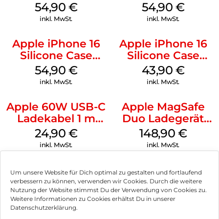
MagSafe Black
MagSafe Lake
54,90
€
54,90
€
Green
inkl. MwSt.
inkl. MwSt.
Apple iPhone 16
Apple iPhone 16
Silicone Case
Silicone Case
MagSafe Black
MagSafe Plum
54,90
€
43,90
€
inkl. MwSt.
inkl. MwSt.
Apple 60W USB-C
Apple MagSafe
Ladekabel 1 m
Duo Ladegerät
Weiß
Weiß
24,90
€
148,90
€
inkl. MwSt.
inkl. MwSt.
Um unsere Website für Dich optimal zu gestalten und fortlaufend
verbessern zu können, verwenden wir Cookies. Durch die weitere
Nutzung der Website stimmst Du der Verwendung von Cookies zu.
Impressum
Weitere Informationen zu Cookies erhältst Du in unserer
Datenschutzerklärung.
AGB